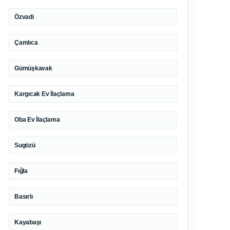
Özvadi
Çamlıca
Gümüşkavak
Kargıcak Ev İlaçlama
Oba Ev İlaçlama
Sugözü
Fığla
Basırlı
Kayabaşı