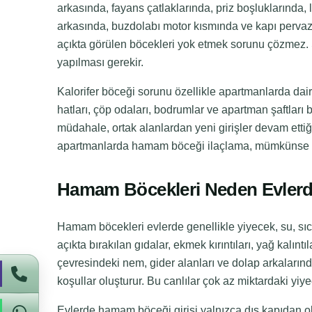
arkasında, fayans çatlaklarında, priz boşluklarında,
arkasında, buzdolabı motor kısmında ve kapı pervazl
açıkta görülen böcekleri yok etmek sorunu çözmez. 
yapılması gerekir.
Kalorifer böceği sorunu özellikle apartmanlarda daire
hatları, çöp odaları, bodrumlar ve apartman şaftları b
müdahale, ortak alanlardan yeni girişler devam etti
apartmanlarda hamam böceği ilaçlama, mümkünse orta
Hamam Böcekleri Neden Evlerd
Hamam böcekleri evlerde genellikle yiyecek, su, sıca
açıkta bırakılan gıdalar, ekmek kırıntıları, yağ kalın
çevresindeki nem, gider alanları ve dolap arkaların
koşullar oluşturur. Bu canlılar çok az miktardaki yiyec
Evlerde hamam böceği girişi yalnızca dış kapıdan olma