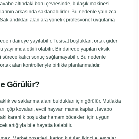
 lavabo altındaki boru çevresinde, bulaşık makinesi
arının arkasında saklanabilirler. Bu nedenle yalnızca
Saklandıkları alanlara yönelik profesyonel uygulama
den daireye yayılabilir. Tesisat boşlukları, ortak gider
u yayılımda etkili olabilir. Bir dairede yapılan eksik
ği sürece kalıcı sonuç sağlamayabilir. Bu nedenle
k alan kontrolleriyle birlikte planlanmalıdır.
e Görülür?
klık ve saklanma alanı buldukları için görülür. Mutfakta
tıları, çöp kovaları, evcil hayvan mama kapları, lavabo
daki karanlık boşluklar hamam böcekleri için uygun
ek artığıyla bile hayatta kalabilir.
z. Market poşetleri, karton kutular, ikinci el eşyalar,